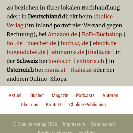
Zu beziehen in Ihrer lokalen Buchhandlung
oder: in
Deutschland
direkt beim
Chalice
Verlag
(im Inland portofreier Versand gegen
Rechnung), bei
Amazon.de
|
BoD-Buchshop
|
bol.de
|
buecher.de
|
buch24.de
|
ebook.de
|
hugendubel.de
|
lehmanns.de
|
thalia.de
| in
der
Schweiz
bei
books.ch
|
exlibris.ch
| in
Österreich
bei
manz.at
|
thalia.at
oder bei
anderen Online-Shops.
Aktuell
Bücher
Magazin
Podcasts
Autoren
Über uns
Kontakt
Chalice Publishing
© Chalice Verlag
2026
Impressum
Datenschutz