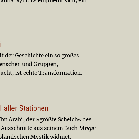
anna Nyul. Es empfiehlt sich, ein
i
t der Geschichte ein so großes
Menschen und Gruppen,
aucht, ist echte Transformation.
 aller Stationen
 Ibn Arabi, der »größte Scheich« des
. Ausschnitte aus seinem Buch
‘Anqa’
 islamischen Mystik widmet.