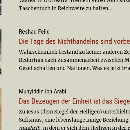
Vastearth Orchestra in einem Video von Zsuzs
Taschentuch in Reichweite zu halten...
Reshad Feild
Die Tage des Nichthandelns sind vorbe
Wahrscheinlich bestand zu keiner anderen Zei
Bedürfnis nach Zu­sam­menarbeit zwischen 
Gesellschaften und Nationen. Was es jetzt br
Muhyiddin Ibn Arabi
Das Bezeugen der Einheit ist das Siegel
Zu Jesus (dem Siegel der Heiligen) unterhielt
Sufismus, eine lebenslange innige Beziehung
mughrib,
in dem er sich dem Heiligen in der