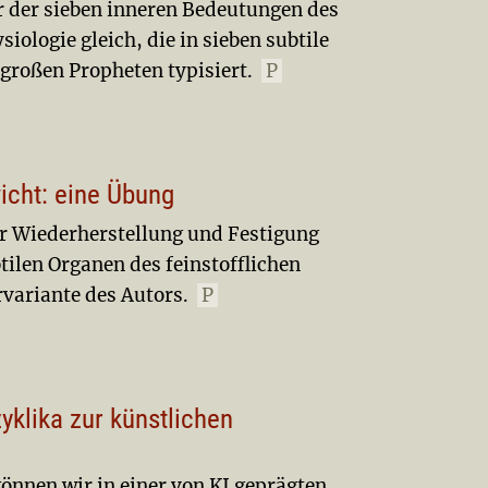
ur der sieben inneren Bedeutungen des
iologie gleich, die in sieben subtile
r großen Propheten typisiert.
P
icht: eine Übung
 Wiederherstellung und Festigung
ilen Organen des feinstofflichen
rvariante des Autors.
P
yklika zur künstlichen
können wir in einer von KI geprägten