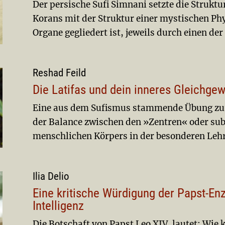
Der persische Sufi Simnani setzte die Strukt
Korans mit der Struktur einer mystischen Phys
Organe gegliedert ist, jeweils durch einen de
Reshad Feild
Die Latifas und dein inneres Gleichgew
Eine aus dem Sufismus stammende Übung zur
der Balance zwischen den »Zentren« oder subt
menschlichen Körpers in der besonderen Leh
Ilia Delio
Eine kritische Würdigung der Papst-Enz
Intelligenz
Die Botschaft von Papst Leo XIV. lautet: Wie 