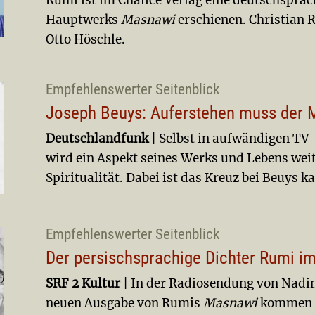
Rumi ist im Chalice Verlag eine deutschspra
Hauptwerks
Masnawi
erschienen. Christian 
Otto Höschle.
Empfehlenswerter Seitenblick
Joseph Beuys: Auferstehen muss der 
Deutschlandfunk
| Selbst in aufwändigen TV
wird ein Aspekt seines Werks und Lebens we
Spiritualität. Dabei ist das Kreuz bei Beuys 
Empfehlenswerter Seitenblick
Der persischsprachige Dichter Rumi im
SRF 2 Kultur
| In der Radiosendung von
Nadin
neuen Ausgabe von Rumis
Masnawi
kommen di