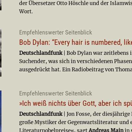
der Übersetzer Otto Höschle und der Islamwi
Wort.
Empfehlenswerter Seitenblick
Bob Dylan: “Every hair is numbered, lik
Deutschlandfunk
| Bob Dylan war zeitlebens i
Suchender, was sich in verschiedenen Phasen
ausgedrückt hat. Ein Radiobeitrag von Thoma
Empfehlenswerter Seitenblick
»Ich weiß nichts über Gott, aber ich spü
Deutschlandfunk
| Jon Fosse, der diesjährige
große Mystiker der Gegenwartsliteratur und e
Literaturnobelpreise«, sagt
Andreas Main
in