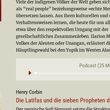
Viele der indigenen Völker der Welt geben sic
als “real people” beziehungsweise »echte M
übersetzen lassen. Aus ihren kulturellen und 
Verhaltensweisen lernen, die heute für uns a
etwa über den respektvollen Umgang mit der N
gesellschaftliches Zusammenleben. Ilarion Me
Volkes der Aleuten oder Unangan, erläutert di
Häuptlingswahl bei den Yupik im Westen Ala
Podcast (25 M
Aud
Pla
Henry Corbin
Die Latifas und die sieben Propheten 
Der persische Sufi Simnani setzte die Strukt