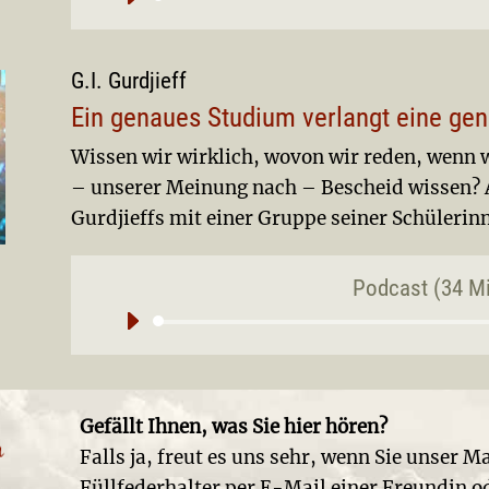
Aud
Pla
G.I. Gurdjieff
Ein genaues Studium verlangt eine ge
Wissen wir wirklich, wovon wir reden, wenn w
– unserer Meinung nach – Bescheid wissen? 
Gurdjieffs mit einer Gruppe seiner Schülerin
Podcast (34 M
Aud
Pla
Gefällt Ihnen, was Sie hier hören?
Falls ja, freut es uns sehr, wenn Sie unser 
Füllfederhalter per E-Mail einer Freundin 