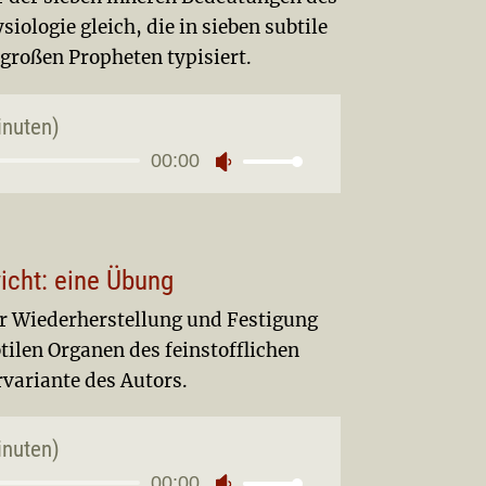
zu
iologie gleich, die in sieben subtile
regeln.
 großen Propheten typisiert.
inuten)
00:00
io-
Pfeiltasten
yer
Hoch/Runter
benutzen,
um
icht: eine Übung
die
Lautstärke
 Wiederherstellung und Festigung
zu
ilen Organen des feinstofflichen
regeln.
variante des Autors.
inuten)
00:00