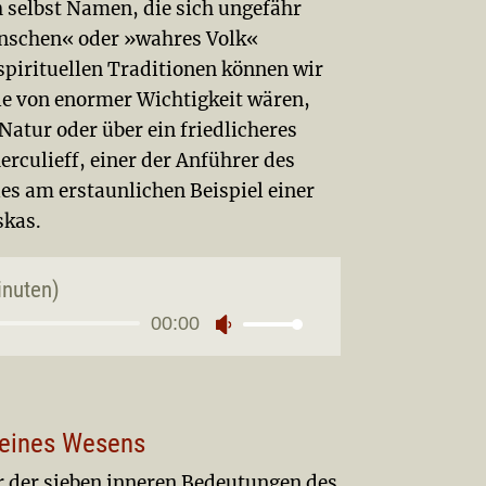
h selbst Namen, die sich ungefähr
enschen« oder »wahres Volk«
spirituellen Traditionen können wir
lle von enormer Wichtigkeit wären,
atur oder über ein friedlicheres
rculieff, einer der Anführer des
es am erstaunlichen Beispiel einer
skas.
inuten)
00:00
io-
Pfeiltasten
yer
Hoch/Runter
benutzen,
um
deines Wesens
die
Lautstärke
ur der sieben inneren Bedeutungen des