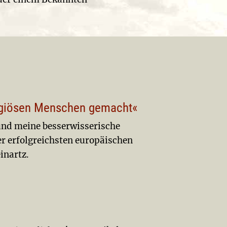
zu
regeln.
ligiösen Menschen gemacht«
und meine besserwisserische
der erfolgreichsten europäischen
inartz.