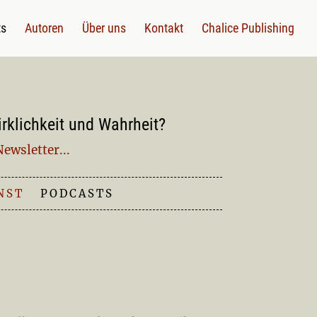
ts
Autoren
Über uns
Kontakt
Chalice Publishing
irklichkeit und Wahrheit?
ewsletter...
NST
|
PODCASTS