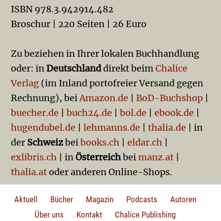
ISBN 978.3.942914.482
Broschur | 220 Seiten | 26 Euro
Zu beziehen in Ihrer lokalen Buchhandlung
oder: in
Deutschland
direkt beim
Chalice
Verlag
(im Inland portofreier Versand gegen
Rechnung), bei
Amazon.de
|
BoD-Buchshop
|
buecher.de
|
buch24.de
|
bol.de
|
ebook.de
|
hugendubel.de
|
lehmanns.de
|
thalia.de
| in
der
Schweiz
bei
books.ch
|
eldar.ch
|
exlibris.ch
| in
Österreich
bei
manz.at
|
thalia.at
oder anderen Online-Shops.
Aktuell
Bücher
Magazin
Podcasts
Autoren
Über uns
Kontakt
Chalice Publishing