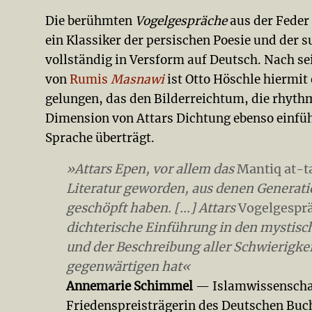
Die berühmten
Vogelgespräche
aus der Feder 
ein Klassiker der persischen Poesie und der 
vollständig in Versform auf Deutsch. Nach se
von
Rumis
Masnawi
ist Otto Höschle hiermit
gelungen, das den Bilderreichtum, die rhythm
Dimension von Attars Dichtung ebenso einfü
Sprache überträgt.
»Attars Epen, vor allem das
Mantiq at-ta
Literatur geworden, aus denen Generatio
geschöpft haben. [...] Attars
Vogelgespr
dichterische Einführung in den mystisc
und der Beschreibung aller Schwierigkei
gegenwärtigen hat«
Annemarie Schimmel
— Islamwissenschaf
Friedenspreisträgerin des Deutschen Buc