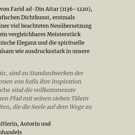
von Farid ad-Din Attar (1136–1220),
sufischen Dichtkunst, erstmals
iner viel beachteten Neuübersetzung
 ein vergleichbares Meisterstück
ische Eleganz und die spirituelle
hlsam wie ausdrucksstark in unsere
ir,
sind zu Standardwerken der
nen von Sufis ihre Inspiration
äche
sind die vollkommenste
hen Pfad mit seinen sieben Tälern
ten, die die Seele auf dem Wege zu
tlerin, Autorin und
hhandels