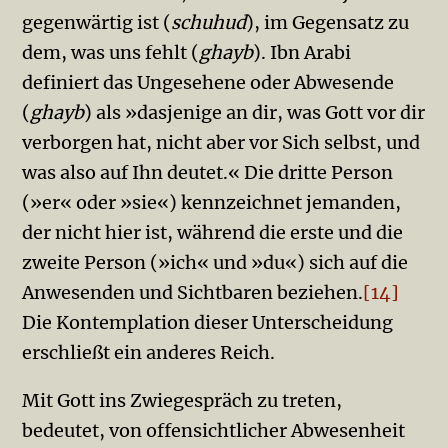
gegenwärtig ist (
schuhud
), im Gegensatz zu
dem, was uns fehlt (
ghayb
). Ibn Arabi
definiert das Ungesehene oder Ab­wesende
(
ghayb
) als »dasjenige an dir, was Gott vor dir
verborgen hat, nicht aber vor Sich selbst, und
was also auf Ihn deutet.« Die dritte Person
(»er« oder »sie«) kennzeichnet jemanden,
der nicht hier ist, während die erste und die
zweite Person (»ich« und »du«) sich auf die
Anwesenden und Sichtbaren beziehen.
[14]
Die Kontem­plation dieser Unterscheidung
erschließt ein anderes Reich.
Mit Gott ins Zwiegespräch zu treten,
bedeutet, von offen­sichtlicher Ab­wesenheit