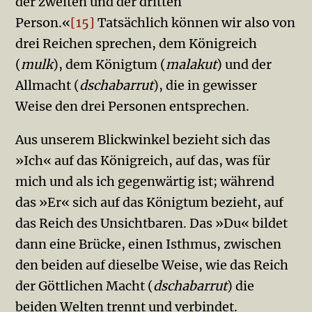
der zweiten und der dritten
Person.«
[15]
Tatsächlich können wir also von
drei Reichen sprechen, dem Königreich
(
mulk
), dem Königtum (
malakut
) und der
Allmacht (
dschabarrut
), die in gewisser
Weise den drei Personen entsprechen.
Aus unserem Blickwinkel bezieht sich das
»Ich« auf das Königreich, auf das, was für
mich und als ich gegenwärtig ist; während
das »Er« sich auf das Königtum bezieht, auf
das Reich des Unsichtbaren. Das »Du« bildet
dann eine Brücke, einen Isthmus, zwischen
den beiden auf dieselbe Weise, wie das Reich
der Gött­lichen Macht (
dschabarrut
) die
beiden Welten trennt und verbindet.