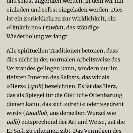
und selbst angerufen werden, in dem wir Ihn
einladen und selbst eingeladen werden. Dies
ist ein Zurückkehren zur Wirklichkeit, ein
»Umkehren« (
taw­ba
), das ständige
Wiederholung verlangt.
Alle spirituellen Traditi­onen betonen, dass
dies nicht in der normalen Arbeitsweise des
Verstandes gelingen kann, sondern nur im
tiefsten Inneren des Selbsts, das wir als
»Herz« (
qalb
) bezeichnen. Es ist das Herz,
das als Spiegel für die Göttliche Offenbarung
dienen kann, das sich »dreht« oder »gedreht
wird« (
taqallub,
aus derselben Wurzel wie
qalb
) entsprechend der Art und Weise, auf die
Er Sich zu erkennen gibt. Das Vermögen des