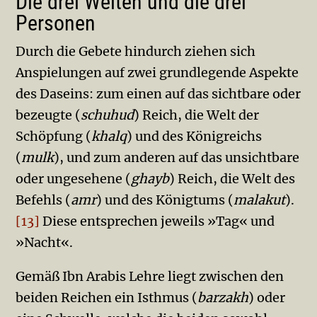
Die drei Welten und die drei
Personen
Durch die Gebete hindurch ziehen sich
Anspielungen auf zwei grundlegende Aspekte
des Daseins: zum einen auf das sichtbare oder
bezeugte (
schuhud
) Reich, die Welt der
Schöpfung (
khalq
) und des Königreichs
(
mulk
), und zum anderen auf das unsichtbare
oder ungesehene (
ghayb
) Reich, die Welt des
Befehls (
amr
) und des Königtums (
malakut
).
[13]
Diese entsprechen jeweils »Tag« und
»Nacht«.
Gemäß Ibn Arabis Lehre liegt zwischen den
beiden Reichen ein Isthmus (
barzakh
) oder