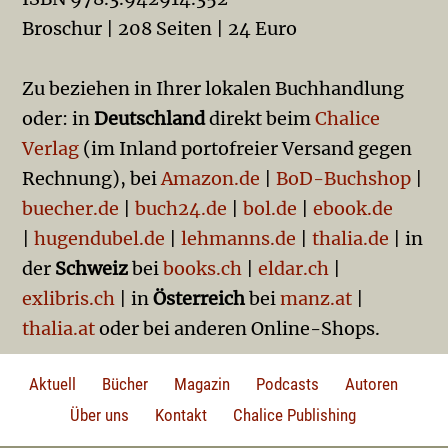
Broschur | 208 Seiten | 24 Euro
Zu beziehen in Ihrer lokalen Buchhandlung
oder: in
Deutschland
direkt beim
Chalice
Verlag
(im Inland portofreier Versand gegen
Rechnung), bei
Amazon.de
|
BoD-Buchshop
|
buecher.de
|
buch24.de
|
bol.de
|
ebook.de
|
hugendubel.de
|
lehmanns.de
|
thalia.de
| in
der
Schweiz
bei
books.ch
|
eldar.ch
|
exlibris.ch
| in
Österreich
bei
manz.at
|
thalia.at
oder bei anderen Online-Shops.
Aktuell
Bücher
Magazin
Podcasts
Autoren
Über uns
Kontakt
Chalice Publishing