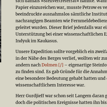
sich damals »Stellvertreterrat« nannte. Wann
Papier einzureichen war, musste Petrow es ve
beeindruckte ausnahmslos sämtliche Institut
nachrangigen Beamten wie Fernmeldebedienst
geleitet wurden. Dieser Brief jedenfalls war 
Unterstützung bei einer wissenschaftlichen E
Indyuk im Kaukasus.
Unsere Expedition sollte vorgeblich ein zweif
in der Nähe des Berges verlief, wollten wir 
andern nach
Dolmen [/]
– eigenartige Steinf
zu finden sind. Es gab Gründe für die Annah
eine besondere Bedeutung gehabt hatten und
wissenschaftlichem Interesse war.
Herr Gurdjieff war schon seit Langem daran g
doch die politischen Ereignisse hatten ihn bi