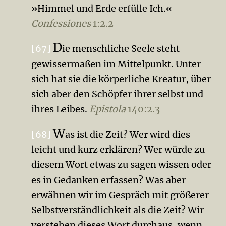
»Himmel und Erde erfülle Ich.«
Confessiones
1:2.2
D
[67]
ie menschliche Seele steht
gewissermaßen im Mittel­punkt. Unter
sich hat sie die körperliche Kreatur, über
sich aber den Schöpfer ihrer selbst und
ihres Leibes.
Epistola
140:2.3
W
[68]
as ist die Zeit? Wer wird dies
leicht und kurz erklären? Wer würde zu
diesem Wort etwas zu sagen wissen oder
es in Gedanken erfassen? Was aber
erwähnen wir im Ge­spräch mit größerer
Selbstverständlichkeit als die Zeit? Wir
verstehen dieses Wort durchaus, wenn